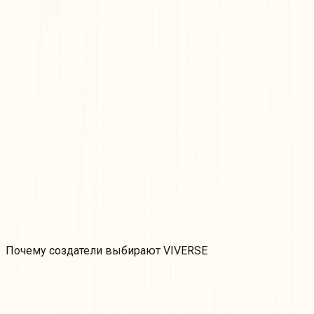
Партнёрская программа VIVERSE
Мы приглашаем создателей игр, видео и приложений
подать заявку на участие в нашей неэксклюзивной
Партнёрской программе. Зарабатывайте на своём
контенте в зависимости от его эффективности и
добавьте ещё один источник дохода в Ваше портфолио.
Узнать больше
Гранты для создателей VIVERSE
Финансируйте Ваши идеи для иммерсивного 3D-
контента в вебе! Создавайте игры, иммерсивные
художественные опыты или интерактивные миры с
грантами VIVERSE для создателей WebXR.
Узнать больше
Почему
создатели выбирают VIVERSE