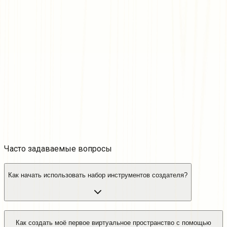
Начните с нуля
У нас есть всё, что нужно для начала — множество
бесплатных ресурсов, шаблоны для старта, маркетплейс
и возможность разработки как с кодом, так и без.
Смотрите обучающие видео
Продумайте каждую деталь
Вы контролируете логику, правила и многое другое.
Интегрируйте квесты, головоломки или просто делайте
вещи красивыми. В конечном итоге Вы проектируете,
Вы решаете.
Читайте документацию
Часто задаваемые
вопросы
Как начать использовать набор инструментов создателя?
Как создать моё первое виртуальное пространство с помощью