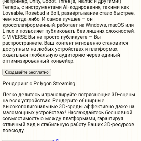
(например, Unity, Godot, Three.js, Niantic и другими!)
Теперь, с инструментами AI-кодирования, такими как
Loveable, Rosebud и Bolt, развёртывание стало быстрее,
чем когда-либо. И самое лучшее — он
кроссплатформенный: работает на Windows, macOS или
Linux и позволяет публиковать без лишних сложностей.
С VIVERSE Вы не просто публикуете — Вы
распространяете. Ваш контент мгновенно становится
доступным на любых устройствах и платформах,
охватывая глобальную аудиторию через единый
оптимизированный конвейер.
Создавайте бесплатно
Рендеринг с Polygon Streaming
Легко делитесь и транслируйте потрясающие 3D-сцены
на всех устройствах. Рендерите обширные
высокополигональные 3D-среды эффективно даже на
маломощных устройствах! Наслаждайтесь бесшовной
совместимостью между платформами, гарантируя
отличный вид и стабильную работу Ваших 3D-ресурсов
повсюду.