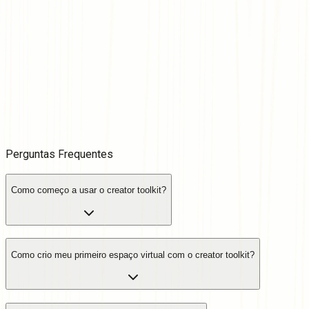
ativos gratuitos, templates como ponto de partida, um
marketplace e a opção de desenvolver com ou sem código.
Assista Tutoriais
Projete cada Detalhe
Você controla a lógica, as regras e muito mais. Integre
missões, puzzles ou apenas deixe tudo bonito. No fim das
contas, você projeta, você decide.
Leia a Documentação
Perguntas
Frequentes
Como começo a usar o creator toolkit?
Como crio meu primeiro espaço virtual com o creator toolkit?