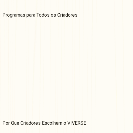
Programas para
Todos
os Criadores
Programa de Parceiros VIVERSE
Estamos convidando criadores de jogos, vídeos e aplicativos
a se inscreverem no nosso Programa de Parceiros não
exclusivo. Ganhe dinheiro com seu conteúdo com base no
desempenho e adicione mais uma fonte de receita ao seu
portfólio.
Saiba Mais
VIVERSE Creator Grants
Financie suas ideias imersivas 3D baseadas na web! Crie
jogos, experiências de arte imersivas ou mundos interativos
com os creator grants de WebXR do VIVERSE.
Saiba Mais
Por Que
Criadores Escolhem o VIVERSE