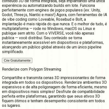
conteúdo 3D de forma integrada, seja implantando uma única
experiência ou automatizando builds em lote. Funciona
perfeitamente com engines de jogos populares (ex.: Unity,
Godot, Three.js, Niantic e mais!) Agora, com ferramentas de IA
de vibe coding como Loveable, Rosebud e Bolt, a
implantação é mais rápida do que nunca. E o melhor de tudo, é
multiplataforma — rode no Windows, macOS ou Linux e
publique sem atrito. Com o VIVERSE, você não apenas
publica — você distribui. Seu conteúdo se torna
instantaneamente acessível em dispositivos e plataformas,
alcançando um público global através de um único pipeline
simplificado.
Crie Gratuitamente
Renderize com Polygon Streaming
Compartilhe e transmita cenas 3D impressionantes de forma
integrada em todos os dispositivos. Renderize ambientes 3D
expansivos e de alta poligonagem de forma eficiente, mesmo
em dispositivos mais simples! Desfrute de compatibilidade
perfeita entre plataformas, garantindo que seus ativos 3D
fiquem ótimos e tenham desempenho consistente em todos
os lugares.