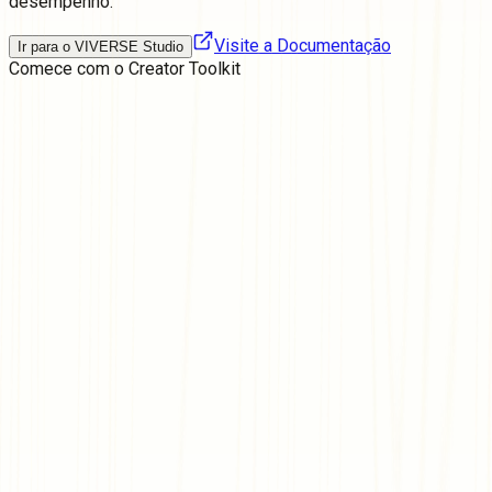
desempenho.
Visite a Documentação
Ir para o VIVERSE Studio
Comece com o
Creator Toolkit
Junte-se a uma Comunidade de Criadores
Compartilhe dicas, colabore em projetos e torne-se uma voz
essencial na comunidade de criadores que ajuda a moldar o
futuro do conteúdo e desenvolvimento 3D.
Junte-se a nós no Discord
Comece do Zero
Temos tudo o que você precisa para começar — muitos