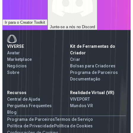
Ir para o Creator Toolkit
Junte-se a nós no Discord
VIVERSE
Kit de Ferramentas do
Avatar
Criador
Marketplace
Criar
Negócios
Bolsas para Criadores
Sobre
Programa de Parceiros
Documentação
Recursos
Realidade Virtual (VR)
Central de Ajuda
VIVEPORT
Perguntas Frequentes
Mundos VR
Blog
Programa de Parceiros
Termos de Serviço
Política de Privacidade
Política de Cookies
Configurações de Cookies