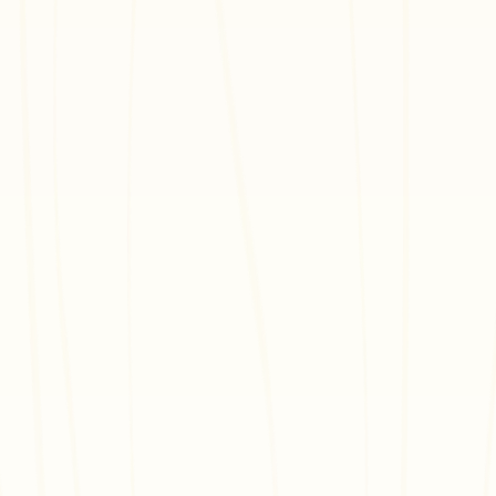
elten mit den WebXR-Creator-Stipendien von VIVERSE.