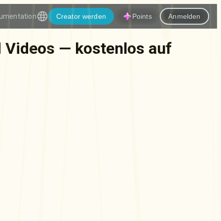
umentation
Creator werden
Points
Anmelden
nd Videos — kostenlos auf