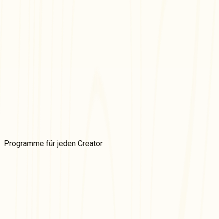
Kostenlos und einfach
Mit anderen teilen
Überall einbetten
Programme für
jeden
Creator
VIVERSE-Partnerprogramm
Wir laden Entwickler von Spielen, Videos und Apps ein, sich f
fügen Sie Ihrem Portfolio eine weitere Einnahmequelle hinzu.
Mehr erfahren