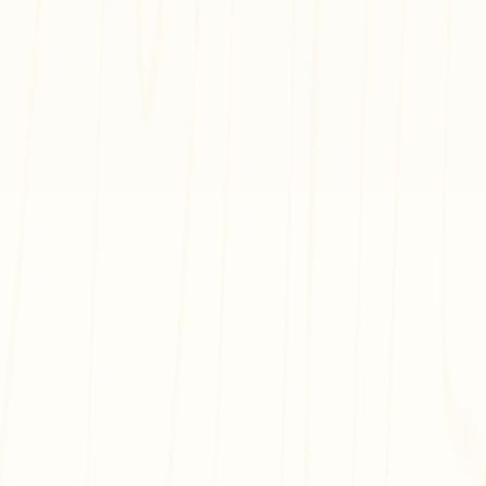
llen Sie Spiele, immersive Kunsterlebnisse oder interaktive W