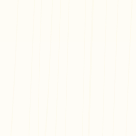
ür unser nicht-exklusives Partnerprogramm zu bewerben. Verdiene